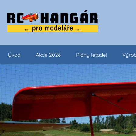
Přejít
k
obsahu
…..
tipy
pro
Úvod
Akce 2026
Plány letadel
Výrob
modeláře
…..