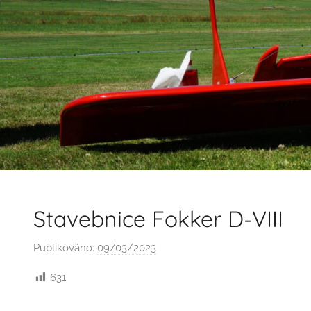
Stavebnice Fokker D-VIII
Publikováno:
09/03/2023
A
u
631
t
o