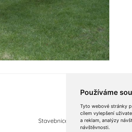
Používáme sou
Tyto webové stránky po
Další příspěvek
cílem vylepšení uživat
Stavebnice cvičného modelu Alien
a reklam, analýzy návš
návštěvnosti.