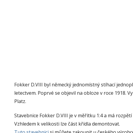
r
:
S
t
a
r
ý
p
i
l
o
Fokker D.VIII byl německý jednomístný stíhací jedno
t
letectvem. Poprvé se objevil na obloze v roce 1918. 
Platz.
Stavebnice Fokker D.VIII je v měřítku 1:4 a má rozpět
Vzhledem k velikosti lze část křídla demontovat.
Tuto stavebnici
si můžete zakoupit u českého výrobce