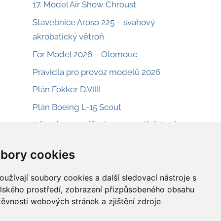
17. Model Air Show Chroust
Stavebnice Aroso 225 – svahový
akrobatický větroň
For Model 2026 – Olomouc
Pravidla pro provoz modelů 2026
Plán Fokker D.VIIII
Plán Boeing L-15 Scout
Dětský modelářský den – letiště Sobínka
Plán na menší eletrolet Cloud Buster
bory cookies
Plán na malý RC model ABC Robin
užívají soubory cookies a další sledovací nástroje s
elského prostředí, zobrazení přizpůsobeného obsahu
těvnosti webových stránek a zjištění zdroje