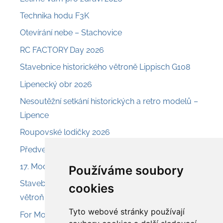
Technika hodu F3K
Otevírání nebe – Stachovice
RC FACTORY Day 2026
Stavebnice historického větroně Lippisch G108
Lipenecký obr 2026
Nesoutěžní setkání historických a retro modelů –
Lipence
Roupovské lodičky 2026
Předveď a prodej – Nesvačily
17. Model Air Show Chroust
Používáme soubory
Stavebnice Aroso 225 – svahový akrobatický
cookies
větroň
Tyto webové stránky používají
For Model 2026 – Olomouc