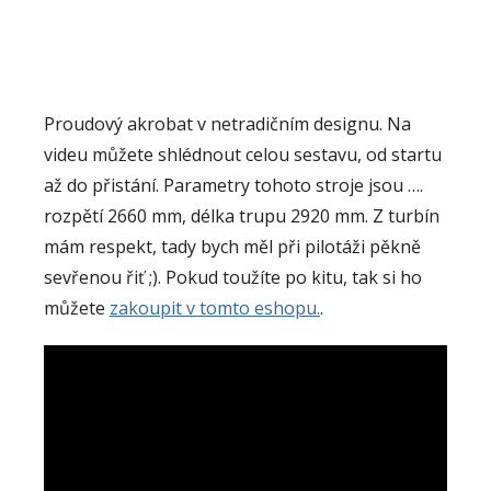
Proudový akrobat v netradičním designu. Na
videu můžete shlédnout celou sestavu, od startu
až do přistání. Parametry tohoto stroje jsou ….
rozpětí 2660 mm, délka trupu 2920 mm. Z turbín
mám respekt, tady bych měl při pilotáži pěkně
sevřenou řiť ;). Pokud toužíte po kitu, tak si ho
můžete
zakoupit v tomto eshopu.
.