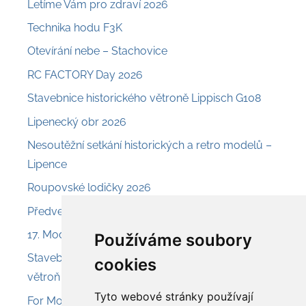
Letíme Vám pro zdraví 2026
Technika hodu F3K
Otevírání nebe – Stachovice
RC FACTORY Day 2026
Stavebnice historického větroně Lippisch G108
Lipenecký obr 2026
Nesoutěžní setkání historických a retro modelů –
Lipence
Roupovské lodičky 2026
Předveď a prodej – Nesvačily
17. Model Air Show Chroust
Používáme soubory
Stavebnice Aroso 225 – svahový akrobatický
cookies
větroň
Tyto webové stránky používají
For Model 2026 – Olomouc