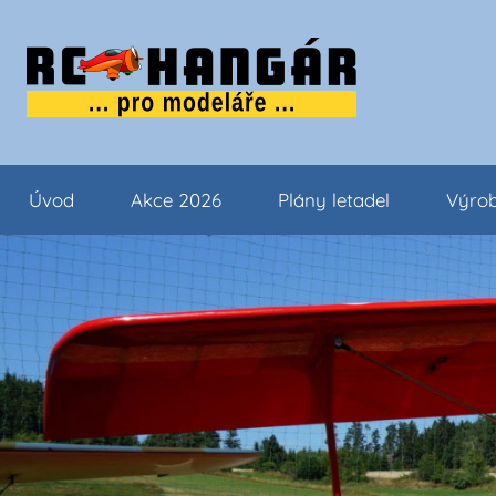
Přejít
k
obsahu
…..
tipy
pro
Úvod
Akce 2026
Plány letadel
Výrob
modeláře
…..