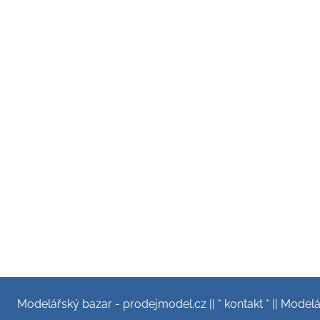
Modelářský bazar - prodejmodel.cz
||
* kontakt *
||
Modelář