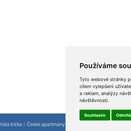
Používáme sou
Tyto webové stránky po
cílem vylepšení uživat
a reklam, analýzy návš
návštěvnosti.
Souhlasím
Odmít
ská trička
||
České apartmány v Alpách