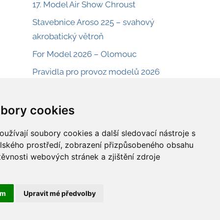
17. Model Air Show Chroust
Stavebnice Aroso 225 – svahový
akrobatický větroň
For Model 2026 – Olomouc
Pravidla pro provoz modelů 2026
Plán Fokker D.VIIII
Plán Boeing L-15 Scout
bory cookies
Dětský modelářský den – letiště Sobínka
užívají soubory cookies a další sledovací nástroje s
Plán na menší eletrolet Cloud Buster
elského prostředí, zobrazení přizpůsobeného obsahu
těvnosti webových stránek a zjištění zdroje
Plán na malý RC model ABC Robin
ám
Upravit mé předvolby