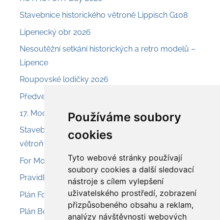
Stavebnice historického větroně Lippisch G108
Lipenecký obr 2026
Nesoutěžní setkání historických a retro modelů –
Lipence
Roupovské lodičky 2026
Předveď a prodej – Nesvačily
17. Model Air Show Chroust
Používáme soubory
Stavebnice Aroso 225 – svahový akrobatický
cookies
větroň
Tyto webové stránky používají
For Model 2026 – Olomouc
soubory cookies a další sledovací
Pravidla pro provoz modelů 2026
nástroje s cílem vylepšení
uživatelského prostředí, zobrazení
Plán Fokker D.VIIII
přizpůsobeného obsahu a reklam,
Plán Boeing L-15 Scout
analýzy návštěvnosti webových