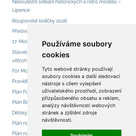
Nesoutěžní setkání historických a retro modelů –
Lipence
Roupovské lodičky 2026
Předveď a prodej – Nesvačily
17. Model Air Show Chroust
Používáme soubory
Stavebnice Aroso 225 – svahový akrobatický
cookies
větroň
Tyto webové stránky používají
For Model 2026 – Olomouc
soubory cookies a další sledovací
Pravidla pro provoz modelů 2026
nástroje s cílem vylepšení
uživatelského prostředí, zobrazení
Plán Fokker D.VIIII
přizpůsobeného obsahu a reklam,
Plán Boeing L-15 Scout
analýzy návštěvnosti webových
stránek a zjištění zdroje
Dětský modelářský den – letiště Sobínka
návštěvnosti.
Plán na menší eletrolet Cloud Buster
Plán na malý RC model ABC Robin
Souhlasím