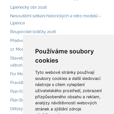
Lipenecký obr 2026
Nesoutěžní setkání historických a retro modelů –
Lipence
Roupovské lodičky 2026
Předveď a prodej – Nesvačily
17. Model Air Show Chroust
Používáme soubory
Stavebnice Aroso 225 – svahový akrobatický
cookies
větroň
Tyto webové stránky používají
For Model 2026 – Olomouc
soubory cookies a další sledovací
Pravidla pro provoz modelů 2026
nástroje s cílem vylepšení
uživatelského prostředí, zobrazení
Plán Fokker D.VIIII
přizpůsobeného obsahu a reklam,
Plán Boeing L-15 Scout
analýzy návštěvnosti webových
stránek a zjištění zdroje
Dětský modelářský den – letiště Sobínka