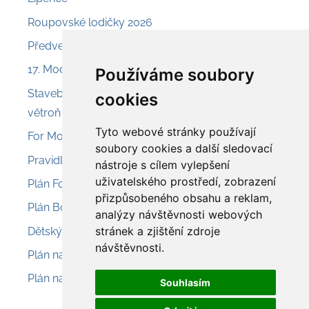
Roupovské lodičky 2026
Předveď a prodej – Nesvačily
17. Model Air Show Chroust
Používáme soubory
Stavebnice Aroso 225 – svahový akrobatický
cookies
větroň
Tyto webové stránky používají
For Model 2026 – Olomouc
soubory cookies a další sledovací
Pravidla pro provoz modelů 2026
nástroje s cílem vylepšení
uživatelského prostředí, zobrazení
Plán Fokker D.VIIII
přizpůsobeného obsahu a reklam,
Plán Boeing L-15 Scout
analýzy návštěvnosti webových
stránek a zjištění zdroje
Dětský modelářský den – letiště Sobínka
návštěvnosti.
Plán na menší eletrolet Cloud Buster
Plán na malý RC model ABC Robin
Souhlasím