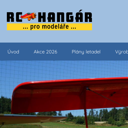
Přejít
k
obsahu
…..
tipy
pro
Úvod
Akce 2026
Plány letadel
Výrob
modeláře
…..