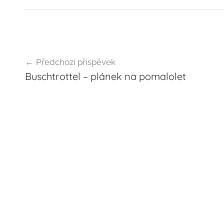
Navigace
Předchozí příspěvek
pro
Buschtrottel – plánek na pomalolet
příspěvek