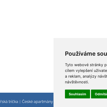
Používáme sou
Tyto webové stránky po
cílem vylepšení uživat
a reklam, analýzy návš
návštěvnosti.
Souhlasím
Odmít
ská trička
||
České apartmány v Alpách