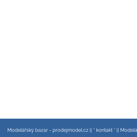
Modelářský bazar - prodejmodel.cz
||
* kontakt *
||
Modelář