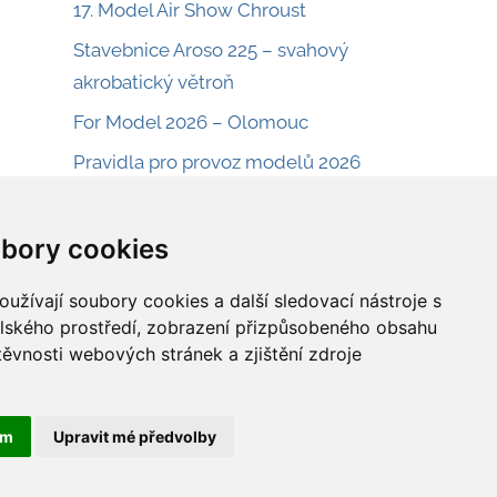
17. Model Air Show Chroust
Stavebnice Aroso 225 – svahový
akrobatický větroň
For Model 2026 – Olomouc
Pravidla pro provoz modelů 2026
Plán Fokker D.VIIII
Plán Boeing L-15 Scout
bory cookies
Dětský modelářský den – letiště Sobínka
užívají soubory cookies a další sledovací nástroje s
Plán na menší eletrolet Cloud Buster
elského prostředí, zobrazení přizpůsobeného obsahu
těvnosti webových stránek a zjištění zdroje
Plán na malý RC model ABC Robin
ám
Upravit mé předvolby