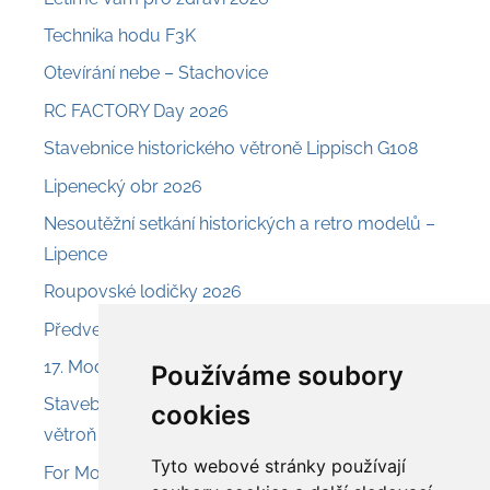
Technika hodu F3K
Otevírání nebe – Stachovice
RC FACTORY Day 2026
Stavebnice historického větroně Lippisch G108
Lipenecký obr 2026
Nesoutěžní setkání historických a retro modelů –
Lipence
Roupovské lodičky 2026
Předveď a prodej – Nesvačily
17. Model Air Show Chroust
Používáme soubory
Stavebnice Aroso 225 – svahový akrobatický
cookies
větroň
Tyto webové stránky používají
For Model 2026 – Olomouc