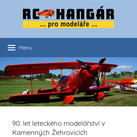
Přejít
k
obsahu
…..
tipy
Menu
pro
modeláře
…..
90. let leteckého modelářství v
Kamenných Žehrovicích