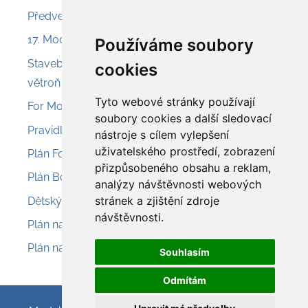
Předveď a prodej – Nesvačily
17. Model Air Show Chroust
Používáme soubory
Stavebnice Aroso 225 – svahový akrobatický
cookies
větroň
Tyto webové stránky používají
For Model 2026 – Olomouc
soubory cookies a další sledovací
Pravidla pro provoz modelů 2026
nástroje s cílem vylepšení
uživatelského prostředí, zobrazení
Plán Fokker D.VIIII
přizpůsobeného obsahu a reklam,
Plán Boeing L-15 Scout
analýzy návštěvnosti webových
stránek a zjištění zdroje
Dětský modelářský den – letiště Sobínka
návštěvnosti.
Plán na menší eletrolet Cloud Buster
Plán na malý RC model ABC Robin
Souhlasím
Odmítám